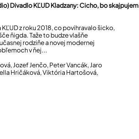
údio) Divadlo KĽUD Kladzany: Cicho, bo skajpujem 
KĽUD z roku 2018, co povihravalo šicko,
išče ňigda. Taže to budze vlašňe
učasnej rodziňe a novej modernej
obľemoch v ňej...
jová, Jozef Jenčo, Peter Vancák, Jaro
lla Hričáková, Viktória Hartošová,