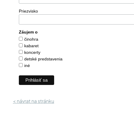
Priezvisko
Záujem o
činohra
kabaret
koncerty
detské predstavenia
iné
< návrat na stránku